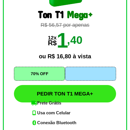
Ton T1
Mega+
R$ 56,57 por apenas
1
,40
12x
R$
ou R$ 16,80 à vista
70% OFF
PEDIR TON T1 MEGA+
Frete Grátis
Usa com Celular
Conexão Bluetooth