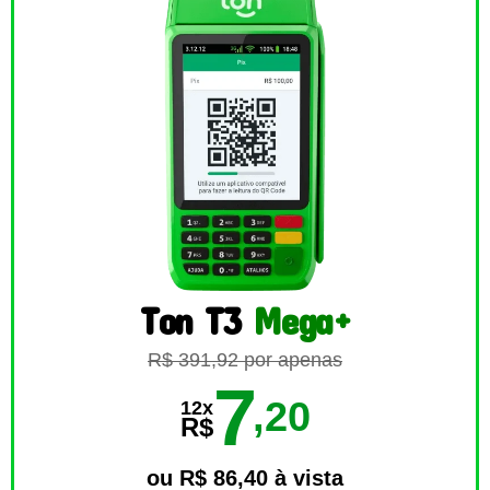
Ton T3
Mega+
R$ 391,92 por apenas
7
,20
12x
R$
ou R$ 86,40 à vista