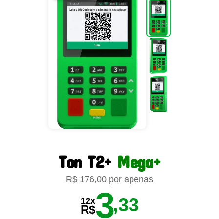
Ton T2+
Mega+
R$ 176,00 por apenas
3
,33
12x
R$