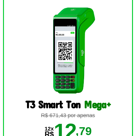
T3 Smart Ton
Mega+
R$ 671,43 por apenas
12
,79
12x
R$