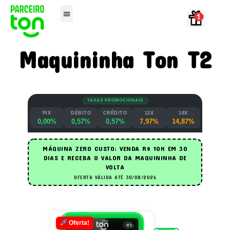
Maquininha Ton T2
TAXAS PROMOCIONAIS
PIX
DÉBITO
CRÉDITO
12X
18X
0,00%
0,57%
0,57%
7,97%
14,87%
MÁQUINA ZERO CUSTO: VENDA R$ 10K EM 30
DIAS E RECEBA O VALOR DA MAQUININHA DE
VOLTA
OFERTA VÁLIDA ATÉ 30/08/2026
Oferta!