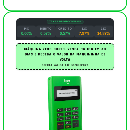
TAXAS PROMOCIONAIS
PIX
DÉBITO
CRÉDITO
12X
18X
0,00%
0,57%
0,57%
7,97%
14,87%
MÁQUINA ZERO CUSTO: VENDA R$ 10K EM 30
DIAS E RECEBA O VALOR DA MAQUININHA DE
VOLTA
OFERTA VÁLIDA ATÉ 30/08/2026