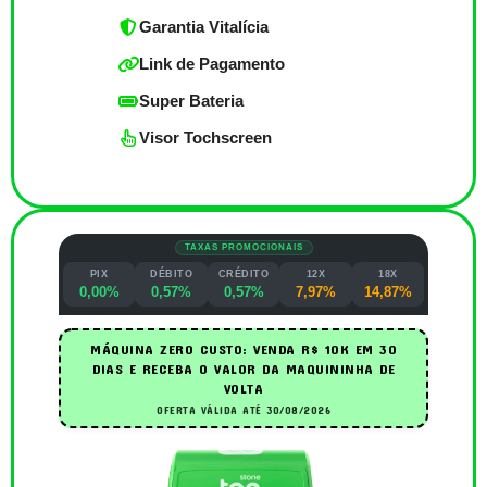
Garantia Vitalícia
Link de Pagamento
Super Bateria
Visor Tochscreen
TAXAS PROMOCIONAIS
PIX
DÉBITO
CRÉDITO
12X
18X
0,00%
0,57%
0,57%
7,97%
14,87%
MÁQUINA ZERO CUSTO: VENDA R$ 10K EM 30
DIAS E RECEBA O VALOR DA MAQUININHA DE
VOLTA
OFERTA VÁLIDA ATÉ 30/08/2026