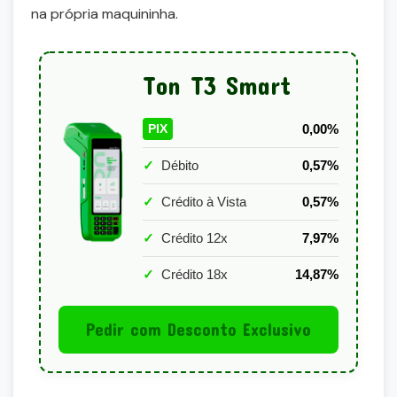
na própria maquininha.
Ton T3 Smart
0,00%
PIX
✓
Débito
0,57%
✓
Crédito à Vista
0,57%
✓
Crédito 12x
7,97%
✓
Crédito 18x
14,87%
Pedir com Desconto Exclusivo