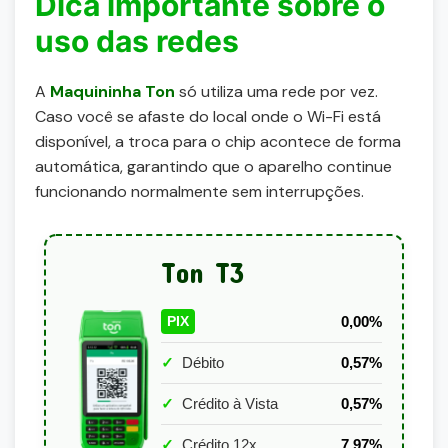
Dica importante sobre o
uso das redes
A
Maquininha Ton
só utiliza uma rede por vez.
Caso você se afaste do local onde o Wi-Fi está
disponível, a troca para o chip acontece de forma
automática, garantindo que o aparelho continue
funcionando normalmente sem interrupções.
Ton T3
0,00%
PIX
✓
Débito
0,57%
✓
Crédito à Vista
0,57%
✓
Crédito 12x
7,97%