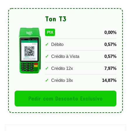
Ton T3
0,00%
PIX
✓
Débito
0,57%
✓
Crédito à Vista
0,57%
✓
Crédito 12x
7,97%
✓
Crédito 18x
14,87%
Pedir com Desconto Exclusivo