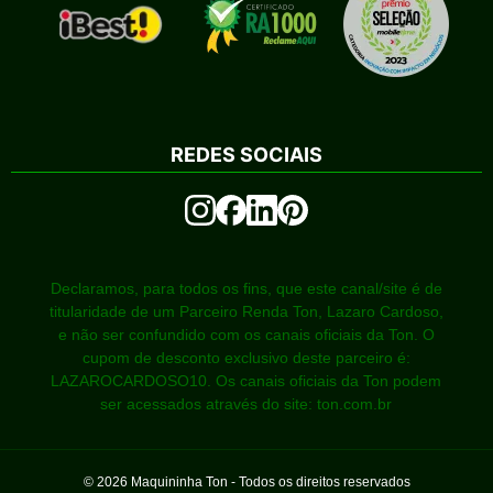
REDES SOCIAIS
Declaramos, para todos os fins, que este canal/site é de
titularidade de um Parceiro Renda Ton, Lazaro Cardoso,
e não ser confundido com os canais oficiais da Ton. O
cupom de desconto exclusivo deste parceiro é:
LAZAROCARDOSO10. Os canais oficiais da Ton podem
ser acessados através do site: ton.com.br
©
2026
Maquininha Ton - Todos os direitos reservados