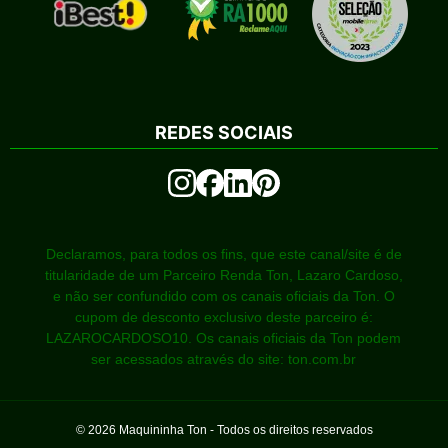
REDES SOCIAIS
Declaramos, para todos os fins, que este canal/site é de
titularidade de um Parceiro Renda Ton, Lazaro Cardoso,
e não ser confundido com os canais oficiais da Ton. O
cupom de desconto exclusivo deste parceiro é:
LAZAROCARDOSO10. Os canais oficiais da Ton podem
ser acessados através do site: ton.com.br
©
2026
Maquininha Ton - Todos os direitos reservados