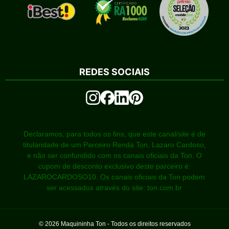
REDES SOCIAIS
Declaramos, para todos os fins, que este canal/site é de
titularidade de um Parceiro Renda Ton, Lazaro Cardoso,
e não ser confundido com os canais oficiais da Ton. O
cupom de desconto exclusivo deste parceiro é:
LAZAROCARDOSO10. Os canais oficiais da Ton podem
ser acessados através do site: ton.com.br
©
2026
Maquininha Ton - Todos os direitos reservados