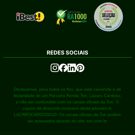
REDES SOCIAIS
Declaramos, para todos os fins, que este canal/site é de
titularidade de um Parceiro Renda Ton, Lazaro Cardoso,
e não ser confundido com os canais oficiais da Ton. O
cupom de desconto exclusivo deste parceiro é:
LAZAROCARDOSO10. Os canais oficiais da Ton podem
ser acessados através do site: ton.com.br